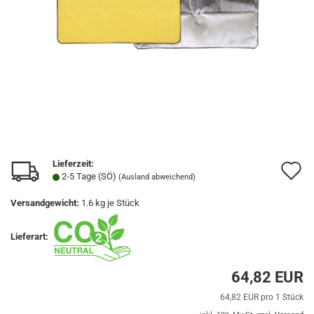
Lieferzeit:
A
2-5 Tage (SÖ)
(Ausland abweichend)
d
Versandgewicht:
1.6
kg je Stück
M
Lieferart:
64,82 EUR
64,82 EUR pro 1 Stück