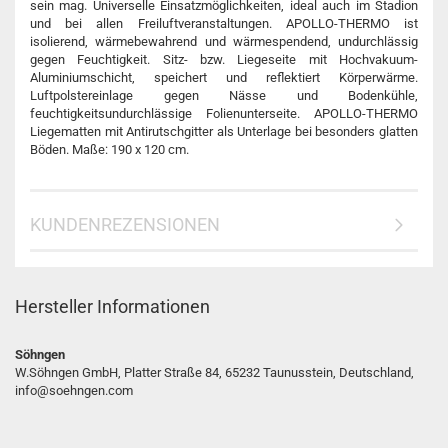
sein mag. Universelle Einsatzmöglichkeiten, ideal auch im Stadion
und bei allen Freiluftveranstaltungen. APOLLO-THERMO ist
isolierend, wärmebewahrend und wärmespendend, undurchlässig
gegen Feuchtigkeit. Sitz- bzw. Liegeseite mit Hochvakuum-
Aluminiumschicht, speichert und reflektiert Körperwärme.
Luftpolstereinlage gegen Nässe und Bodenkühle,
feuchtigkeitsundurchlässige Folienunterseite. APOLLO-THERMO
Liegematten mit Antirutschgitter als Unterlage bei besonders glatten
Böden. Maße: 190 x 120 cm.
KUNDENREZENSIONEN
Hersteller Informationen
Söhngen
W.Söhngen GmbH, Platter Straße 84, 65232 Taunusstein, Deutschland,
info@soehngen.com