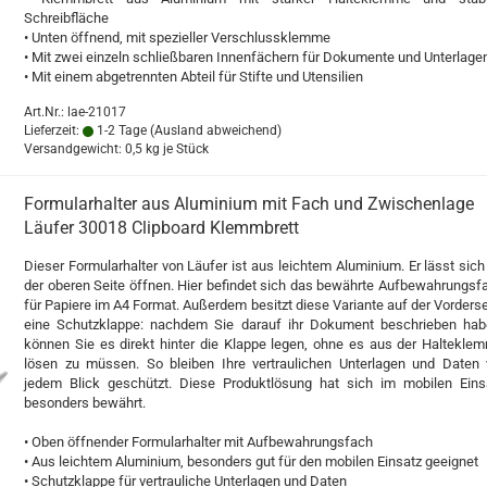
Schreibfläche
• Unten öffnend, mit spezieller Verschlussklemme
• Mit zwei einzeln schließbaren Innenfächern für Dokumente und Unterlage
• Mit einem abgetrennten Abteil für Stifte und Utensilien
Art.Nr.: lae-21017
Lieferzeit:
1-2 Tage
(Ausland abweichend)
Versandgewicht:
0,5
kg je Stück
Formularhalter aus Aluminium mit Fach und Zwischenlage
Läufer 30018 Clipboard Klemmbrett
Dieser Formularhalter von Läufer ist aus leichtem Aluminium. Er lässt sich
der oberen Seite öffnen. Hier befindet sich das bewährte Aufbewahrungsf
für Papiere im A4 Format. Außerdem besitzt diese Variante auf der Vorderse
eine Schutzklappe: nachdem Sie darauf ihr Dokument beschrieben hab
können Sie es direkt hinter die Klappe legen, ohne es aus der Haltekle
lösen zu müssen. So bleiben Ihre vertraulichen Unterlagen und Daten 
jedem Blick geschützt. Diese Produktlösung hat sich im mobilen Eins
besonders bewährt.
• Oben öffnender Formularhalter mit Aufbewahrungsfach
• Aus leichtem Aluminium, besonders gut für den mobilen Einsatz geeignet
• Schutzklappe für vertrauliche Unterlagen und Daten