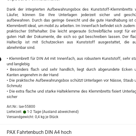
Dank der integrierten Aufbewahrungsbox des Kunststoff-Klemmbretts 
Läufer, können Sie Ihre Unterlagen jederzeit sicher und geschü
aufbewahren. Durch das geringe Gewicht und die gute Handhabung ist 
Klemmbrett ideal, um mobil zu arbeiten. Im Innenfach befindet sich zudem 
praktischer Stiftehalter. Die leicht angeraute Schreibfläche sorgt für ei
guten Halt der Dokumente, die sich so gut beschreiben lassen. Der fla
Halteclip ist mit Schutzecken aus Kunststoff ausgestattet, die a
abnehmbar sind.
• Klemmbrett für DIN A4 mit Innenfach, aus robustem Kunststoff, sehr sta
und langlebig
• Besonders flach und sehr handlich, liegt durch abgerundete Ecken 
Kanten angenehm in der Hand
• Die praktische Aufbewahrungsbox schützt Unterlagen vor Nässe, Staub 
Schmutz
• Die extra flache und starke Halteklemme des Klemmbretts fixiert Unterla
sicher
Art.Nr.: lae-55800
Lieferzeit:
1-2 Tage
(Ausland abweichend)
Versandgewicht:
0,4
kg je Stück
PAX Fahrtenbuch DIN A4 hoch