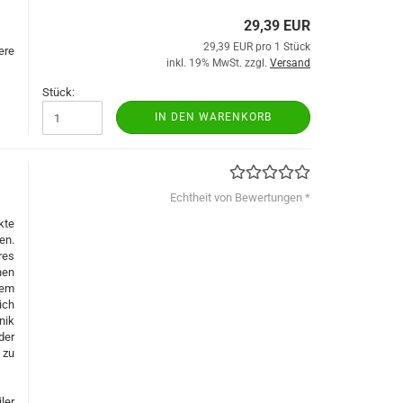
29,39 EUR
29,39 EUR pro 1 Stück
ere
inkl. 19% MwSt. zzgl.
Versand
Stück:
IN DEN WARENKORB
Echtheit von Bewertungen *
kte
en.
res
hen
dem
ich
nik
der
 zu
ler