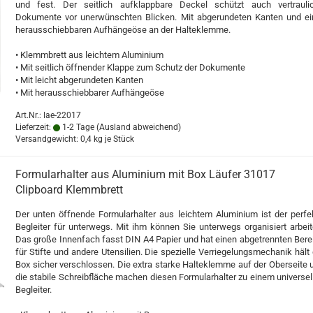
und fest. Der seitlich aufklappbare Deckel schützt auch vertrauli
Dokumente vor unerwünschten Blicken. Mit abgerundeten Kanten und ei
herausschiebbaren Aufhängeöse an der Halteklemme.
• Klemmbrett aus leichtem Aluminium
• Mit seitlich öffnender Klappe zum Schutz der Dokumente
• Mit leicht abgerundeten Kanten
• Mit herausschiebbarer Aufhängeöse
Art.Nr.: lae-22017
Lieferzeit:
1-2 Tage
(Ausland abweichend)
Versandgewicht:
0,4
kg je Stück
Formularhalter aus Aluminium mit Box Läufer 31017
Clipboard Klemmbrett
Der unten öffnende Formularhalter aus leichtem Aluminium ist der perfe
Begleiter für unterwegs. Mit ihm können Sie unterwegs organisiert arbeit
Das große Innenfach fasst DIN A4 Papier und hat einen abgetrennten Bere
für Stifte und andere Utensilien. Die spezielle Verriegelungsmechanik hält 
Box sicher verschlossen. Die extra starke Halteklemme auf der Oberseite 
die stabile Schreibfläche machen diesen Formularhalter zu einem universel
Begleiter.