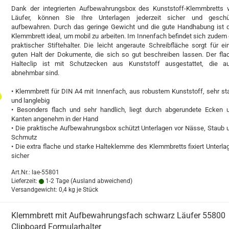
Dank der integrierten Aufbewahrungsbox des Kunststoff-Klemmbretts 
Läufer, können Sie Ihre Unterlagen jederzeit sicher und geschü
aufbewahren. Durch das geringe Gewicht und die gute Handhabung ist 
Klemmbrett ideal, um mobil zu arbeiten. Im Innenfach befindet sich zudem 
praktischer Stiftehalter. Die leicht angeraute Schreibfläche sorgt für ei
guten Halt der Dokumente, die sich so gut beschreiben lassen. Der fla
Halteclip ist mit Schutzecken aus Kunststoff ausgestattet, die a
abnehmbar sind.
• Klemmbrett für DIN A4 mit Innenfach, aus robustem Kunststoff, sehr sta
und langlebig
• Besonders flach und sehr handlich, liegt durch abgerundete Ecken 
Kanten angenehm in der Hand
• Die praktische Aufbewahrungsbox schützt Unterlagen vor Nässe, Staub 
Schmutz
• Die extra flache und starke Halteklemme des Klemmbretts fixiert Unterla
sicher
Art.Nr.: lae-55801
Lieferzeit:
1-2 Tage
(Ausland abweichend)
Versandgewicht:
0,4
kg je Stück
Klemmbrett mit Aufbewahrungsfach schwarz Läufer 55800
Clipboard Formularhalter