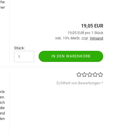
che
ner
19,05 EUR
19,05 EUR pro 1 Stück
inkl. 19% MwSt. zzgl.
Versand
Stück:
IN DEN WARENKORB
Echtheit von Bewertungen *
kte
en.
ich
die
und
len