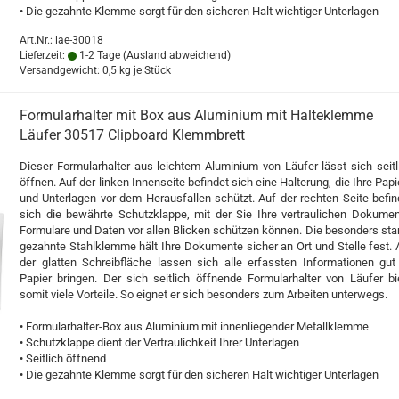
• Die gezahnte Klemme sorgt für den sicheren Halt wichtiger Unterlagen
Art.Nr.: lae-30018
Lieferzeit:
1-2 Tage
(Ausland abweichend)
Versandgewicht:
0,5
kg je Stück
Formularhalter mit Box aus Aluminium mit Halteklemme
Läufer 30517 Clipboard Klemmbrett
Dieser Formularhalter aus leichtem Aluminium von Läufer lässt sich seitl
öffnen. Auf der linken Innenseite befindet sich eine Halterung, die Ihre Papi
und Unterlagen vor dem Herausfallen schützt. Auf der rechten Seite befin
sich die bewährte Schutzklappe, mit der Sie Ihre vertraulichen Dokumen
Formulare und Daten vor allen Blicken schützen können. Die besonders sta
gezahnte Stahlklemme hält Ihre Dokumente sicher an Ort und Stelle fest. 
der glatten Schreibfläche lassen sich alle erfassten Informationen gut
Papier bringen. Der sich seitlich öffnende Formularhalter von Läufer bi
somit viele Vorteile. So eignet er sich besonders zum Arbeiten unterwegs.
• Formularhalter-Box aus Aluminium mit innenliegender Metallklemme
• Schutzklappe dient der Vertraulichkeit Ihrer Unterlagen
• Seitlich öffnend
• Die gezahnte Klemme sorgt für den sicheren Halt wichtiger Unterlagen