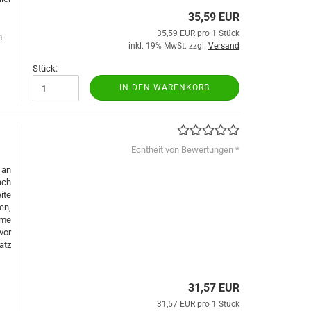
35,59 EUR
35,59 EUR pro 1 Stück
n
inkl. 19% MwSt. zzgl.
Versand
Stück:
IN DEN WARENKORB
Echtheit von Bewertungen *
 an
ach
ite
en,
mme
vor
atz
31,57 EUR
31,57 EUR pro 1 Stück