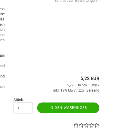
Echtheit von Bewertungen *
von
tzt
das
ein
nen
che
uch
bil
und
und
5,22 EUR
5,22 EUR pro 1 Stück
gen
inkl. 19% MwSt. zzgl.
Versand
Stück:
IN DEN WARENKORB