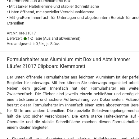
• Klemmbrett aus Aluminium mit Box
• Mit starker Halteklemme und stabiler Schreibfläche
• Unten öffnend, mit spezieller Verschlussklemme
• Mit großem Innenfach für Unterlagen und abgetrenntem Bereich für and
Utensilien
Art.Nr.: lae-31017
Lieferzeit:
1-2 Tage
(Ausland abweichend)
Versandgewicht:
0,5
kg je Stück
Formularhalter aus Aluminium mit Box und Abteiltrenner
Läufer 21017 Clipboard Klemmbrett
Der unten öffnende Formularhalter aus leichtem Aluminium ist der perfe
Begleiter für unterwegs. Mit ihm können Sie unterwegs organisiert arbeit
Neben dem großen Innenfach hat der Formularhalter ein weite
Zwischenfach. Die Fächer sind jeweils einzeln schließbar und ermöglic
eine strukturierte und sichere Aufbewahrung von Dokumenten. Außer
besitzt dieser Formularhalter im Innenfach einen extra abgetrennten Bere
für Stifte und andere Utensilien. Die spezielle Selbstverriegelungsmecha
hält die Box sicher verschlossen. Die extra starke Halteklemme auf 
Oberseite und die stabile Schreibfläche machen diesen Formularhalter
einem idealen Begleiter.
• Klemmbrett aus Aluminium mit starker Halteklemme und stabi