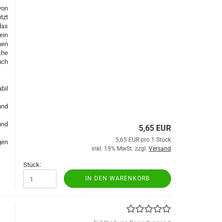
von
tzt
das
ein
nen
che
uch
bil
und
und
5,65 EUR
5,65 EUR pro 1 Stück
gen
inkl. 19% MwSt. zzgl.
Versand
Stück:
IN DEN WARENKORB