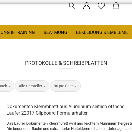
DUNG & TRAINING
BEATMUNG
BEKLEIDUNG & EMBLEME
PROTOKOLLE & SCHREIBPLATTEN
nach
pro Seite
pro Seite
 nach
Alle Hersteller
96 pro Seite
Dokumenten Klemmbrett aus Aluminium seitlich öffnend
Läufer 22017 Clipboard Formularhalter
Das Läufer Dokumenten Klemmbrett wird aus leichtem Aluminium hergestel
Die besonders flache und extra starke Halteklemme hält die Unterlagen sic