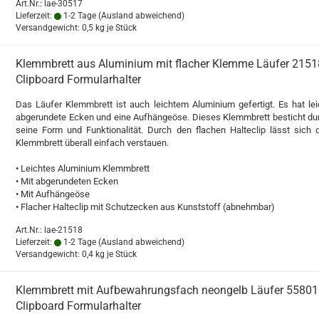
Art.Nr.: lae-30517
Lieferzeit:
1-2 Tage
(Ausland abweichend)
Versandgewicht:
0,5
kg je Stück
Klemmbrett aus Aluminium mit flacher Klemme Läufer 2151
Clipboard Formularhalter
Das Läufer Klemmbrett ist auch leichtem Aluminium gefertigt. Es hat lei
abgerundete Ecken und eine Aufhängeöse. Dieses Klemmbrett besticht du
seine Form und Funktionalität. Durch den flachen Halteclip lässt sich 
Klemmbrett überall einfach verstauen.
• Leichtes Aluminium Klemmbrett
• Mit abgerundeten Ecken
• Mit Aufhängeöse
• Flacher Halteclip mit Schutzecken aus Kunststoff (abnehmbar)
Art.Nr.: lae-21518
Lieferzeit:
1-2 Tage
(Ausland abweichend)
Versandgewicht:
0,4
kg je Stück
Klemmbrett mit Aufbewahrungsfach neongelb Läufer 55801
Clipboard Formularhalter