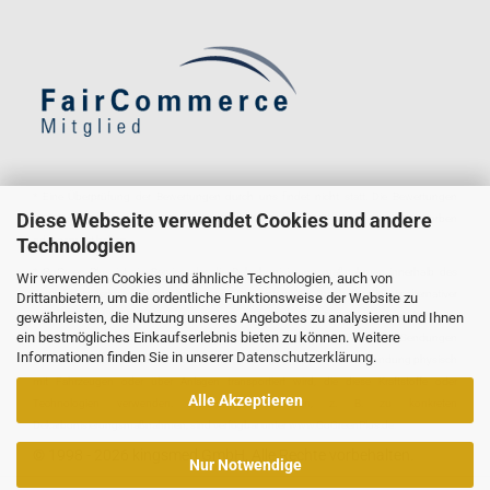
* Eine Überprüfung der Bewertungen durch uns findet nicht statt. Die Bewertungen
Diese Webseite verwendet Cookies und andere
könnten von Verbrauchern stammen, die die Ware oder Dienstleistung gar nicht erworben
Technologien
oder genutzt haben.
* GoGreen Plus ist ein Service, der die Dekarbonisierungsmaßnahmen innerhalb des
Wir verwenden Cookies und ähnliche Technologien, auch von
Logistiknetzwerks von Deutsche Post und DHL unterstützt. Durch den Einsatz alternativer
Drittanbietern, um die ordentliche Funktionsweise der Website zu
gewährleisten, die Nutzung unseres Angebotes zu analysieren und Ihnen
Kraftstoffe und Technologien reduziert Deutsche Post und DHL den Verbrauch fossiler
ein bestmögliches Einkaufserlebnis bieten zu können. Weitere
Kraftstoffe im Transportmodus und in Gebäuden, die für die GoGreen Plus-Sendungen
Informationen finden Sie in unserer
Datenschutzerklärung
.
genutzt werden. Dies bedeutet nicht zwangsläufig, dass die konkrete Sendung physisch
mit Fahrzeugen oder über Anlagen transportiert wird, die diese Kraftstoffe oder
Alle Akzeptieren
Technologien verwenden. Weitere Informationen, z. B. zu konkreten
Dekarbonisierungsmaßnahmen, sind verfügbar unter www.GoGreenPlus.de.
© 1998 - 2026 kingsmed GmbH. Alle Rechte vorbehalten.
Nur Notwendige