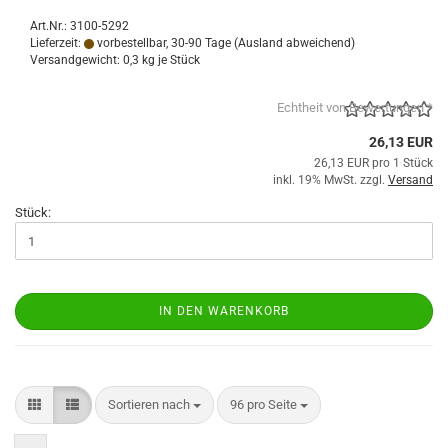
Art.Nr.: 3100-5292
Lieferzeit:
vorbestellbar, 30-90 Tage
(Ausland abweichend)
Versandgewicht:
0,3
kg je Stück
Echtheit von Bewertungen *
26,13 EUR
26,13 EUR pro 1 Stück
inkl. 19% MwSt. zzgl.
Versand
Stück:
IN DEN WARENKORB
Sortieren nach
pro Seite
Sortieren nach
96 pro Seite