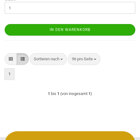
IN DEN WARENKORB
Sortieren nach
pro Seite
Sortieren nach
96 pro Seite
1
1
bis
1
(von insgesamt
1
)