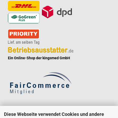
Ein Online-Shop der kingsmed GmbH
* Eine Überprüfung der Bewertungen durch uns findet nicht statt. Die Bewertungen
Diese Webseite verwendet Cookies und andere
könnten von Verbrauchern stammen, die die Ware oder Dienstleistung gar nicht erworben