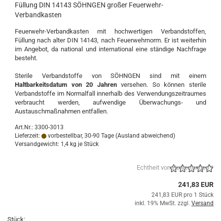
Füllung DIN 14143 SÖHNGEN großer Feuerwehr-
Verbandkasten
Feuerwehr-Verbandkasten mit hochwertigen Verbandstoffen,
Füllung nach alter DIN 14143, nach Feuerwehrnorm.
Er ist weiterhin
im Angebot, da national und international eine ständige Nachfrage
besteht.
Sterile Verbandstoffe von SÖHNGEN sind mit einem
Haltbarkeitsdatum von 20 Jahren
versehen. So können sterile
Verbandstoffe im Normalfall innerhalb des Verwendungszeitraumes
verbraucht werden, aufwendige Überwachungs- und
Austauschmaßnahmen entfallen.
Art.Nr.: 3300-3013
Lieferzeit:
vorbestellbar, 30-90 Tage
(Ausland abweichend)
Versandgewicht:
1,4
kg je Stück
Echtheit von Bewertungen *
241,83 EUR
241,83 EUR pro 1 Stück
inkl. 19% MwSt. zzgl.
Versand
Stück: