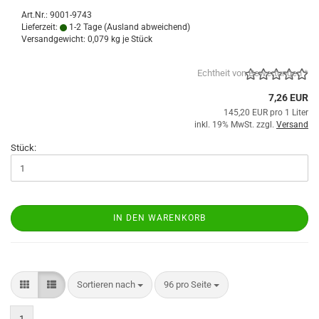
Art.Nr.: 9001-9743
Lieferzeit:
1-2 Tage
(Ausland abweichend)
Versandgewicht:
0,079
kg je Stück
Echtheit von Bewertungen *
7,26 EUR
145,20 EUR pro 1 Liter
inkl. 19% MwSt. zzgl.
Versand
Stück:
IN DEN WARENKORB
Sortieren nach
pro Seite
Sortieren nach
96 pro Seite
1