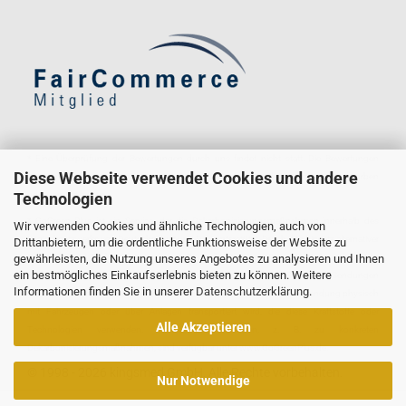
* Eine Überprüfung der Bewertungen durch uns findet nicht statt. Die Bewertungen
Diese Webseite verwendet Cookies und andere
könnten von Verbrauchern stammen, die die Ware oder Dienstleistung gar nicht erworben
Technologien
oder genutzt haben.
* GoGreen Plus ist ein Service, der die Dekarbonisierungsmaßnahmen innerhalb des
Wir verwenden Cookies und ähnliche Technologien, auch von
Logistiknetzwerks von Deutsche Post und DHL unterstützt. Durch den Einsatz alternativer
Drittanbietern, um die ordentliche Funktionsweise der Website zu
gewährleisten, die Nutzung unseres Angebotes zu analysieren und Ihnen
Kraftstoffe und Technologien reduziert Deutsche Post und DHL den Verbrauch fossiler
ein bestmögliches Einkaufserlebnis bieten zu können. Weitere
Kraftstoffe im Transportmodus und in Gebäuden, die für die GoGreen Plus-Sendungen
Informationen finden Sie in unserer
Datenschutzerklärung
.
genutzt werden. Dies bedeutet nicht zwangsläufig, dass die konkrete Sendung physisch
mit Fahrzeugen oder über Anlagen transportiert wird, die diese Kraftstoffe oder
Alle Akzeptieren
Technologien verwenden. Weitere Informationen, z. B. zu konkreten
Dekarbonisierungsmaßnahmen, sind verfügbar unter www.GoGreenPlus.de.
© 1998 - 2026 kingsmed GmbH. Alle Rechte vorbehalten.
Nur Notwendige