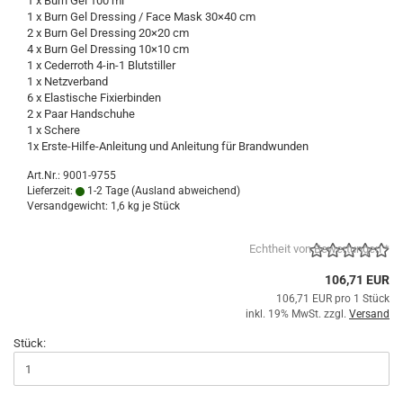
1 x Burn Gel 100 ml
1 x Burn Gel Dressing / Face Mask 30×40 cm
2 x Burn Gel Dressing 20×20 cm
4 x Burn Gel Dressing 10×10 cm
1 x Cederroth 4-in-1 Blutstiller
1 x Netzverband
6 x Elastische Fixierbinden
2 x Paar Handschuhe
1 x Schere
1x Erste-Hilfe-Anleitung und Anleitung für Brandwunden
Art.Nr.: 9001-9755
Lieferzeit:
1-2 Tage
(Ausland abweichend)
Versandgewicht:
1,6
kg je Stück
Echtheit von Bewertungen *
106,71 EUR
106,71 EUR pro 1 Stück
inkl. 19% MwSt. zzgl.
Versand
Stück: