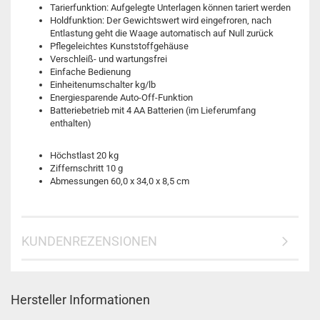
Tarierfunktion: Aufgelegte Unterlagen können tariert werden
Holdfunktion: Der Gewichtswert wird eingefroren, nach
Entlastung geht die Waage automatisch auf Null zurück
Pflegeleichtes Kunststoffgehäuse
Verschleiß- und wartungsfrei
Einfache Bedienung
Einheitenumschalter kg/lb
Energiesparende Auto-Off-Funktion
Batteriebetrieb mit 4 AA Batterien (im Lieferumfang
enthalten)
Höchstlast 20 kg
Ziffernschritt 10 g
Abmessungen 60,0 x 34,0 x 8,5 cm
KUNDENREZENSIONEN
Hersteller Informationen