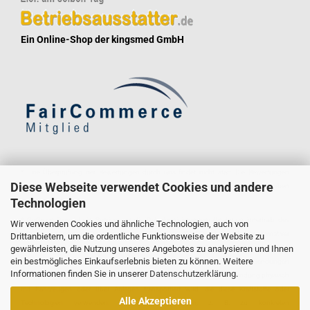
Ein Online-Shop der kingsmed GmbH
* Eine Überprüfung der Bewertungen durch uns findet nicht statt. Die Bewertungen
Diese Webseite verwendet Cookies und andere
könnten von Verbrauchern stammen, die die Ware oder Dienstleistung gar nicht erworben
Technologien
oder genutzt haben.
* GoGreen Plus ist ein Service, der die Dekarbonisierungsmaßnahmen innerhalb des
Wir verwenden Cookies und ähnliche Technologien, auch von
Logistiknetzwerks von Deutsche Post und DHL unterstützt. Durch den Einsatz alternativer
Drittanbietern, um die ordentliche Funktionsweise der Website zu
gewährleisten, die Nutzung unseres Angebotes zu analysieren und Ihnen
Kraftstoffe und Technologien reduziert Deutsche Post und DHL den Verbrauch fossiler
ein bestmögliches Einkaufserlebnis bieten zu können. Weitere
Kraftstoffe im Transportmodus und in Gebäuden, die für die GoGreen Plus-Sendungen
Informationen finden Sie in unserer
Datenschutzerklärung
.
genutzt werden. Dies bedeutet nicht zwangsläufig, dass die konkrete Sendung physisch
mit Fahrzeugen oder über Anlagen transportiert wird, die diese Kraftstoffe oder
Alle Akzeptieren
Technologien verwenden. Weitere Informationen, z. B. zu konkreten