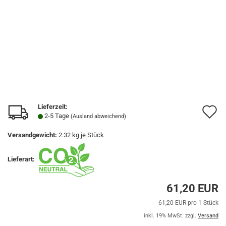
Lieferzeit:
A
2-5 Tage
(Ausland abweichend)
d
Versandgewicht:
2.32
kg je Stück
M
Lieferart:
61,20 EUR
61,20 EUR pro 1 Stück
inkl. 19% MwSt. zzgl.
Versand