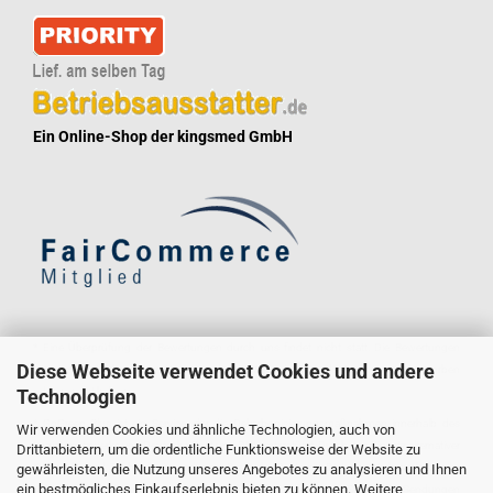
Ein Online-Shop der kingsmed GmbH
* Eine Überprüfung der Bewertungen durch uns findet nicht statt. Die Bewertungen
Diese Webseite verwendet Cookies und andere
könnten von Verbrauchern stammen, die die Ware oder Dienstleistung gar nicht erworben
Technologien
oder genutzt haben.
* GoGreen Plus ist ein Service, der die Dekarbonisierungsmaßnahmen innerhalb des
Wir verwenden Cookies und ähnliche Technologien, auch von
Logistiknetzwerks von Deutsche Post und DHL unterstützt. Durch den Einsatz alternativer
Drittanbietern, um die ordentliche Funktionsweise der Website zu
gewährleisten, die Nutzung unseres Angebotes zu analysieren und Ihnen
Kraftstoffe und Technologien reduziert Deutsche Post und DHL den Verbrauch fossiler
ein bestmögliches Einkaufserlebnis bieten zu können. Weitere
Kraftstoffe im Transportmodus und in Gebäuden, die für die GoGreen Plus-Sendungen