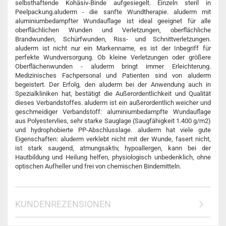
selbsthaftende Kohäsiv-Binde aufgesiegelt. Einzeln steril in
Peelpackung.aluderm - die sanfte Wundtherapie. aluderm mit
aluminiumbedampfter Wundauflage ist ideal geeignet für alle
oberflächlichen Wunden und Verletzungen, oberflächliche
Brandwunden, Schürfwunden, Riss- und Schnittverletzungen.
aluderm ist nicht nur ein Markenname, es ist der Inbegriff für
perfekte Wundversorgung. Ob kleine Verletzungen oder größere
Oberflächenwunden - aluderm bringt immer Erleichterung.
Medizinisches Fachpersonal und Patienten sind von aluderm
begeistert. Der Erfolg, den aluderm bei der Anwendung auch in
Spezialkliniken hat, bestätigt die Außerordentlichkeit und Qualität
dieses Verbandstoffes. aluderm ist ein außerordentlich weicher und
geschmeidiger Verbandstoff: aluminiumbedampfte Wundauflage
aus Polyestervlies, sehr starke Sauglage (Saugfähigkeit 1.400 g/m2)
und hydrophobierte PP-Abschlusslage. aluderm hat viele gute
Eigenschaften: aluderm verklebt nicht mit der Wunde, fasert nicht,
ist stark saugend, atmungsaktiv, hypoallergen, kann bei der
Hautbildung und Heilung helfen, physiologisch unbedenklich, ohne
optischen Aufheller und frei von chemischen Bindemitteln.
KUNDENREZENSIONEN