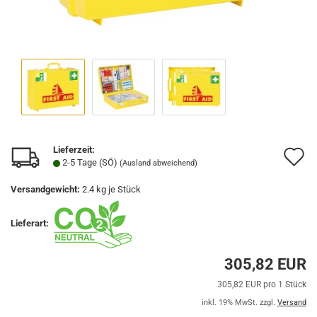
Lieferzeit:
A
2-5 Tage (SÖ)
(Ausland abweichend)
d
Versandgewicht:
2.4
kg je Stück
M
Lieferart:
305,82 EUR
305,82 EUR pro 1 Stück
inkl. 19% MwSt. zzgl.
Versand