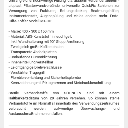
Umfangreiche, hochwertige Füllung, u.a. aluderm Verbände, aluderm-
aluplast Pflasterwundverbände, universelle QuickFix Schienen zur
Versorgung von Frakturen, Rettungsdecken, Beatmungshilfen,
Instrumentensatz, Augenspülung und vieles andere mehr. Erste-
Hilfe-Koffer Modell MT-CD:
- Maße: 400 x 300 x 150 mm
- Material: ABS-Kunststoff in leuchtgelb
- Inkl. Wandhalterung mit 90° Stopp-Arretierung
- Zwei gleich große Kofferschalen
- Transparente Abdeckplatten
- Umlaufende Gummidichtung
- Inneneinteilung verstellbar
- Leichtgängige Drehverschlüsse
- Verstärkter Tragegriff
- Plombiervorrichtung und Sicherheitsplombe
- Kennzeichnung mit Piktogrammen und Siebdruckbeschriftung
Sterile Verbandstoffe von SÖHNGEN sind mit einem
Haltbarkeitsdatum von 20 Jahren
versehen. So können sterile
Verbandstoffe im Normalfall innerhalb des Verwendungszeitraumes
verbraucht werden, aufwendige Überwachungs- und
Austauschmaßnahmen entfallen.