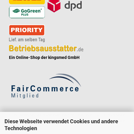
Ein Online-Shop der kingsmed GmbH
* Eine Überprüfung der Bewertungen durch uns findet nicht statt. Die Bewertungen
Diese Webseite verwendet Cookies und andere
könnten von Verbrauchern stammen, die die Ware oder Dienstleistung gar nicht erworben
Technologien
oder genutzt haben.