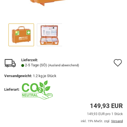
Lieferzeit:
A
2-5 Tage (SÖ)
(Ausland abweichend)
d
Versandgewicht:
1.2
kg je Stück
M
Lieferart:
149,93 EUR
149,93 EUR pro 1 Stück
inkl. 19% MwSt. zzgl.
Versand