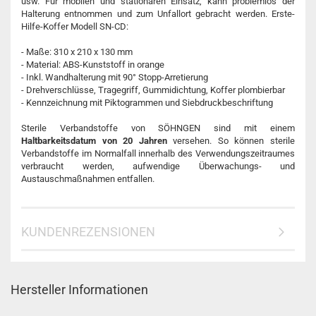
usw. Für mobilen und stationären Einsatz, kann problemlos der
Halterung entnommen und zum Unfallort gebracht werden. Erste-
Hilfe-Koffer Modell SN-CD:
- Maße: 310 x 210 x 130 mm
- Material: ABS-Kunststoff in orange
- Inkl. Wandhalterung mit 90° Stopp-Arretierung
- Drehverschlüsse, Tragegriff, Gummidichtung, Koffer plombierbar
- Kennzeichnung mit Piktogrammen und Siebdruckbeschriftung
Sterile Verbandstoffe von SÖHNGEN sind mit einem
Haltbarkeitsdatum von 20 Jahren
versehen. So können sterile
Verbandstoffe im Normalfall innerhalb des Verwendungszeitraumes
verbraucht werden, aufwendige Überwachungs- und
Austauschmaßnahmen entfallen.
KUNDENREZENSIONEN
Hersteller Informationen