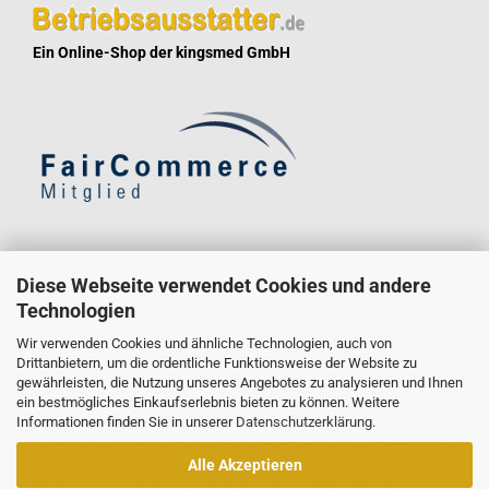
Ein Online-Shop der kingsmed GmbH
* Eine Überprüfung der Bewertungen durch uns findet nicht statt. Die Bewertungen
Diese Webseite verwendet Cookies und andere
könnten von Verbrauchern stammen, die die Ware oder Dienstleistung gar nicht erworben
Technologien
oder genutzt haben.
* GoGreen Plus ist ein Service, der die Dekarbonisierungsmaßnahmen innerhalb des
Wir verwenden Cookies und ähnliche Technologien, auch von
Logistiknetzwerks von Deutsche Post und DHL unterstützt. Durch den Einsatz alternativer
Drittanbietern, um die ordentliche Funktionsweise der Website zu
gewährleisten, die Nutzung unseres Angebotes zu analysieren und Ihnen
Kraftstoffe und Technologien reduziert Deutsche Post und DHL den Verbrauch fossiler
ein bestmögliches Einkaufserlebnis bieten zu können. Weitere
Kraftstoffe im Transportmodus und in Gebäuden, die für die GoGreen Plus-Sendungen
Informationen finden Sie in unserer
Datenschutzerklärung
.
genutzt werden. Dies bedeutet nicht zwangsläufig, dass die konkrete Sendung physisch
mit Fahrzeugen oder über Anlagen transportiert wird, die diese Kraftstoffe oder
Alle Akzeptieren
Technologien verwenden. Weitere Informationen, z. B. zu konkreten