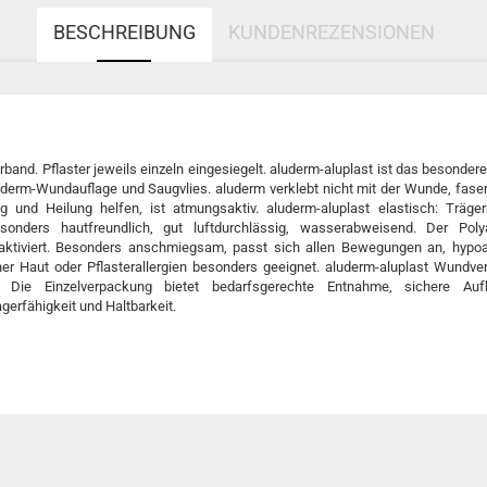
BESCHREIBUNG
KUNDENREZENSIONEN
rband. Pflaster jeweils einzeln eingesiegelt. aluderm-aluplast ist das besonde
erm-Wundauflage und Saugvlies. aluderm verklebt nicht mit der Wunde, fasert 
g und Heilung helfen, ist atmungsaktiv. aluderm-aluplast elastisch: Träger
esonders hautfreundlich, gut luftdurchlässig, wasserabweisend. Der Poly
ktiviert. Besonders anschmiegsam, passt sich allen Bewegungen an, hypoall
er Haut oder Pflasterallergien besonders geeignet. aluderm-aluplast Wundver
t. Die Einzelverpackung bietet bedarfsgerechte Entnahme, sichere Au
erfähigkeit und Haltbarkeit.