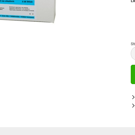
Li
St
St