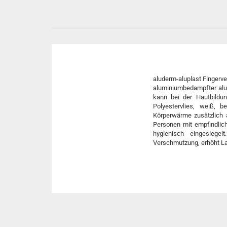
aluderm-aluplast Fingerve
aluminiumbedampfter alud
kann bei der Hautbildun
Polyestervlies, weiß, b
Körperwärme zusätzlich a
Personen mit empfindlich
hygienisch eingesiegel
Verschmutzung, erhöht Lag