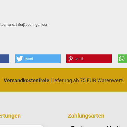
eutschland, info@soehngen.com
tweet
pin it
Versandkostenfreie
Lieferung ab 75 EUR Warenwert!
rtungen
Zahlungsarten