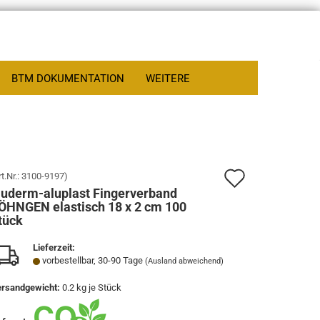
BTM DOKUMENTATION
WEITERE
Auf
rt.Nr.:
3100-9197
)
luderm-aluplast Fingerverband
den
ÖHNGEN elastisch 18 x 2 cm 100
tück
Merkzett
Lieferzeit:
vorbestellbar, 30-90 Tage
(Ausland abweichend)
rsandgewicht:
0.2
kg je Stück