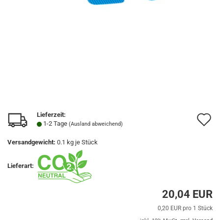
Lieferzeit:
A
1-2 Tage
(Ausland abweichend)
d
Versandgewicht:
0.1
kg je Stück
M
Lieferart:
20,04 EUR
0,20 EUR pro 1 Stück