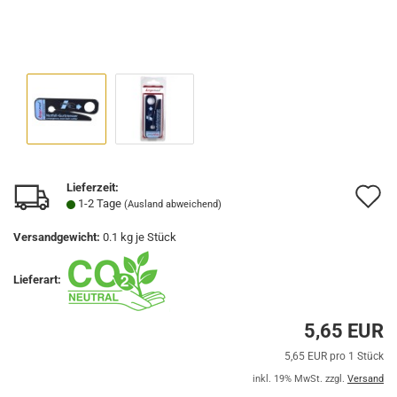
Lieferzeit:
A
1-2 Tage
(Ausland abweichend)
d
Versandgewicht:
0.1
kg je Stück
M
Lieferart:
5,65 EUR
5,65 EUR pro 1 Stück
inkl. 19% MwSt. zzgl.
Versand