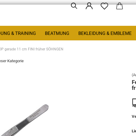
DUNG & TRAINING
BEATMUNG
BEKLEIDUNG & EMBLEME
 OP gerade 11 cm FINI früher SÖHNGEN
ieser Kategorie
(A
F
f
Ve
Li