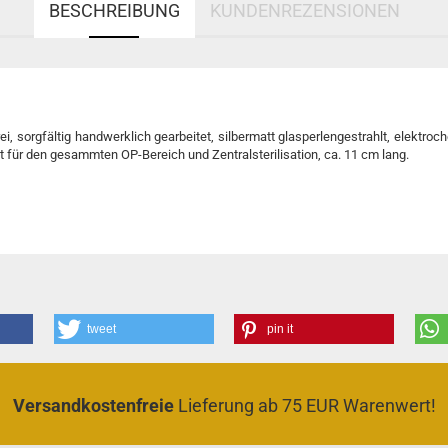
BESCHREIBUNG
KUNDENREZENSIONEN
ei, sorgfältig handwerklich gearbeitet, silbermatt glasperlengestrahlt, elektroc
t für den gesammten OP-Bereich und Zentralsterilisation, ca. 11 cm lang.
tweet
pin it
Versandkostenfreie
Lieferung ab 75 EUR Warenwert!