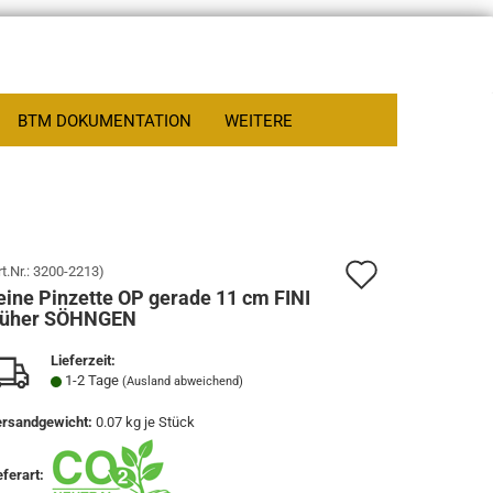
BTM DOKUMENTATION
WEITERE
Auf
rt.Nr.:
3200-2213
)
eine Pinzette OP gerade 11 cm FINI
den
rüher SÖHNGEN
Merkzett
Lieferzeit:
1-2 Tage
(Ausland abweichend)
rsandgewicht:
0.07
kg je Stück
eferart: