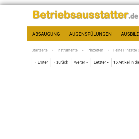
ABSAUGUNG
AUGENSPÜLUNGEN
AUSBIL
»
»
»
Startseite
Instrumente
Pinzetten
Feine Pinzette
« Erster
« zurück
weiter »
Letzter »
15
Artikel in d