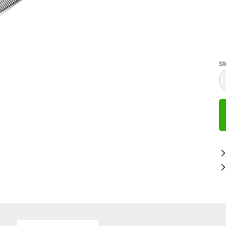
St
St