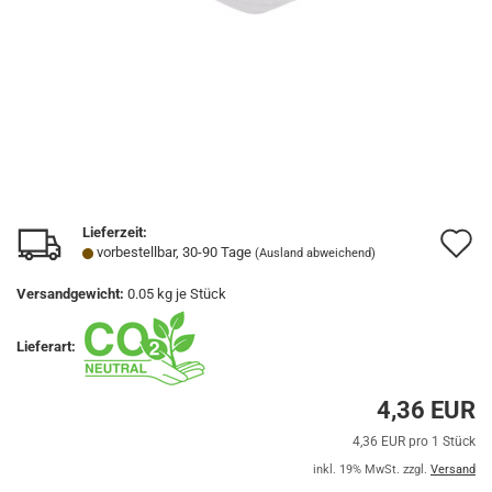
Lieferzeit:
A
vorbestellbar, 30-90 Tage
(Ausland abweichend)
d
Versandgewicht:
0.05
kg je Stück
M
Lieferart:
4,36 EUR
4,36 EUR pro 1 Stück
inkl. 19% MwSt. zzgl.
Versand