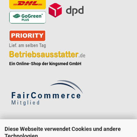
Ein Online-Shop der kingsmed GmbH
* Eine Überprüfung der Bewertungen durch uns findet nicht statt. Die Bewertungen
Diese Webseite verwendet Cookies und andere
könnten von Verbrauchern stammen, die die Ware oder Dienstleistung gar nicht erworben
Technologien
oder genutzt haben.