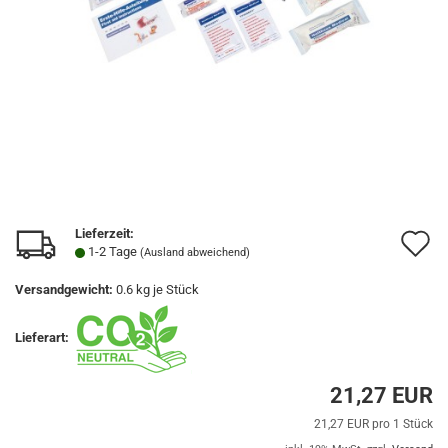
Lieferzeit:
A
1-2 Tage
(Ausland abweichend)
d
Versandgewicht:
0.6
kg je Stück
M
Lieferart:
21,27 EUR
21,27 EUR pro 1 Stück