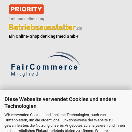
Ein Online-Shop der kingsmed GmbH
* Eine Überprüfung der Bewertungen durch uns findet nicht statt. Die Bewertungen
Diese Webseite verwendet Cookies und andere
könnten von Verbrauchern stammen, die die Ware oder Dienstleistung gar nicht erworben
Technologien
oder genutzt haben.
* GoGreen Plus ist ein Service, der die Dekarbonisierungsmaßnahmen innerhalb des
Wir verwenden Cookies und ähnliche Technologien, auch von
Logistiknetzwerks von Deutsche Post und DHL unterstützt. Durch den Einsatz alternativer
Drittanbietern, um die ordentliche Funktionsweise der Website zu
gewährleisten, die Nutzung unseres Angebotes zu analysieren und Ihnen
Kraftstoffe und Technologien reduziert Deutsche Post und DHL den Verbrauch fossiler
ein bestmögliches Einkaufserlebnis bieten zu können. Weitere
Kraftstoffe im Transportmodus und in Gebäuden, die für die GoGreen Plus-Sendungen