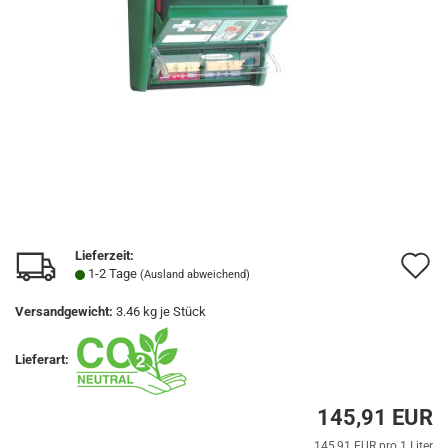
Lieferzeit:
A
1-2 Tage
(Ausland abweichend)
d
Versandgewicht:
3.46
kg je Stück
M
Lieferart:
145,91 EUR
145,91 EUR pro 1 Liter