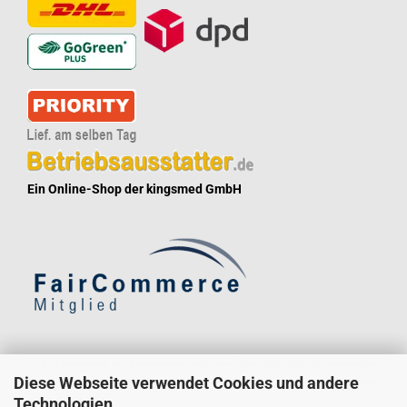
Ein Online-Shop der kingsmed GmbH
* Eine Überprüfung der Bewertungen durch uns findet nicht statt. Die Bewertungen
Diese Webseite verwendet Cookies und andere
könnten von Verbrauchern stammen, die die Ware oder Dienstleistung gar nicht erworben
Technologien
oder genutzt haben.